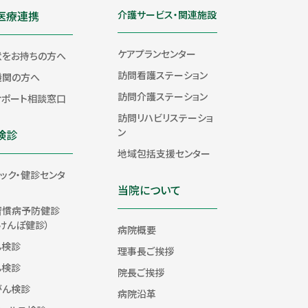
医療連携
介護サービス・関連施設
ケアプランセンター
状をお持ちの方へ
訪問看護ステーション
機関の方へ
訪問介護ステーション
サポート相談窓口
訪問リハビリステーショ
ン
検診
地域包括支援センター
ック・健診センタ
当院について
習慣病予防健診
けんぽ健診）
病院概要
ん検診
理事長ご挨拶
ん検診
院長ご挨拶
がん検診
病院沿革