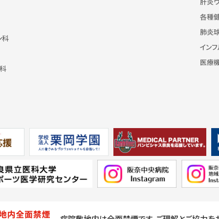
肝炎
各種
肺炎
ン科
インフ
医療
科
病院敷地内は全面禁煙です。
ご理解とご協力を