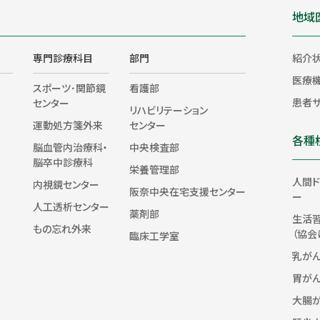
地域
専門診療科目
部門
紹介
医療
スポーツ･関節鏡
看護部
患者
センター
リハビリテーション
運動処方箋外来
センター
各種
脳血管内治療科・
中央検査部
脳卒中診療科
栄養管理部
人間ド
内視鏡センター
阪奈中央在宅支援センター
ー
人工透析センター
薬剤部
生活
もの忘れ外来
（協会
臨床工学室
乳が
胃が
大腸