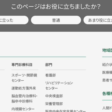
このページはお役に立ちましたか？
に立った
普通
あまり役に立
地域
専門診療科目
部門
紹介
医療
スポーツ･関節鏡
看護部
患者
センター
リハビリテーション
運動処方箋外来
センター
各種
脳血管内治療科・
中央検査部
脳卒中診療科
栄養管理部
人間ド
内視鏡センター
阪奈中央在宅支援センター