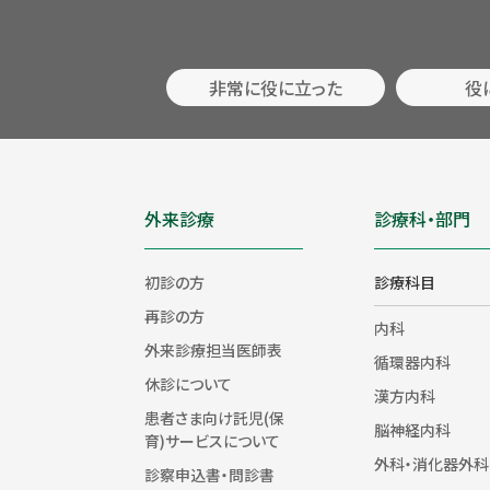
非常に役に立った
役
外来診療
診療科・部門
初診の方
診療科目
再診の方
内科
外来診療担当医師表
循環器内科
休診について
漢方内科
患者さま向け託児(保
脳神経内科
育)サービスについて
外科・消化器外科
診察申込書・問診書