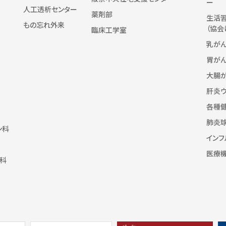
ー
人工透析センター
薬剤部
生活
もの忘れ外来
（協会
臨床工学室
乳が
胃が
大腸
肝炎
各種
肺炎
ン科
インフ
医療
科