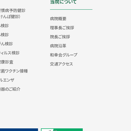
当院について
習慣病予防健診
けんぽ健診）
病院概要
ん検診
理事長ご挨拶
ん検診
院長ご挨拶
がん検診
病院沿革
ウィルス検診
和幸会グループ
健康診査
交通アクセス
球菌ワクチン接種
ルエンザ
機器のご紹介