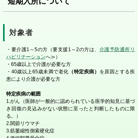
短期入所について
対象者
・要介護1～5の方（要支援1～2の方は、
介護予防通所リ
ハビリテーション
へ≫）
・65歳以上で介護が必要な方
・40歳以上65歳未満で老化
（特定疾病）
を原因とする疾
患により介護が必要な方
特定疾病の範囲
1.がん（医師が一般的に認められている医学的知見に基づ
き回復の見込みがない状態に至ったと判断したものに限
る。）
2.関節リウマチ
3.筋萎縮性側索硬化症