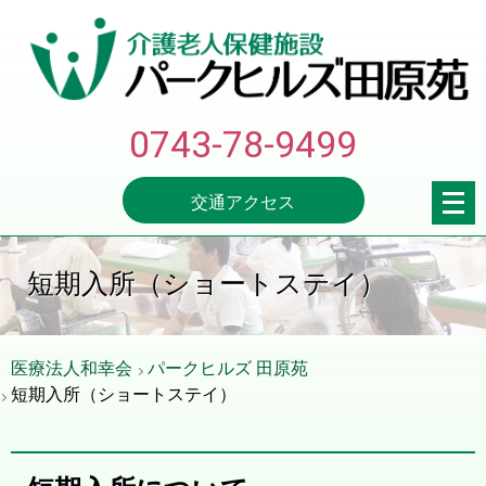
0743-78-9499
メ
交通アクセス
ニ
ュ
ー
短期入所（ショートステイ）
を
開
く
医療法人和幸会
パークヒルズ 田原苑
短期入所（ショートステイ）