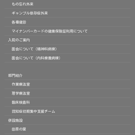
もの忘れ外来
ギャンブル依存症外来
各種健診
マイナンバーカードの健康保険証利用について
入院のご案内
面会について（精神科病棟）
面会について（内科療養病棟）
部門紹介
作業療法室
理学療法室
臨床検査科
認知症初期集中支援チーム
併設施設
田原の里