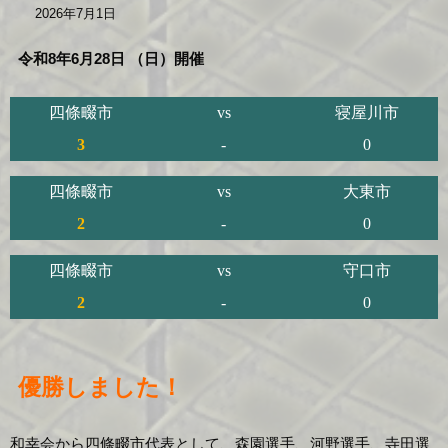
2026年7月1日
令和8年6月28日 （日）開催
四條畷市
vs
寝屋川市
3
-
0
四條畷市
vs
大東市
2
-
0
四條畷市
vs
守口市
2
-
0
優勝しました！
和幸会から四條畷市代表として、森園選手、河野選手、寺田選