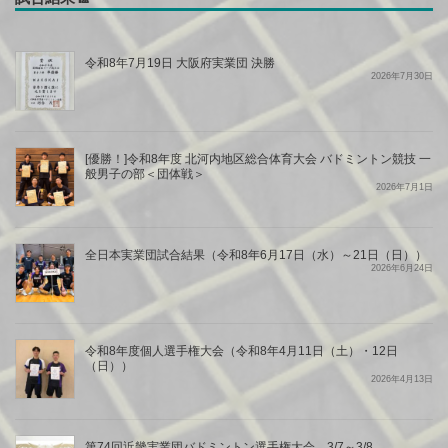
令和8年7月19日 大阪府実業団 決勝
2026年7月30日
[優勝！]令和8年度 北河内地区総合体育大会 バドミントン競技 一
般男子の部＜団体戦＞
2026年7月1日
全日本実業団試合結果（令和8年6月17日（水）～21日（日））
2026年6月24日
令和8年度個人選手権大会（令和8年4月11日（土）・12日
（日））
2026年4月13日
第74回近畿実業団バドミントン選手権大会 3/7～3/8