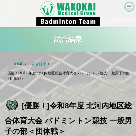
コ
ナ
ン
ビ
テ
ゲ
ン
ー
ツ
シ
へ
ョ
ス
ン
キ
に
試合結果
ッ
移
プ
動
HOME
試合結果
[優勝！]令和8年度 北河内地区総合体育大会 バドミントン競技 一般男子の部
＜団体戦＞
[優勝！]令和8年度 北河内地区総
合体育大会 バドミントン競技 一般男
子の部＜団体戦＞