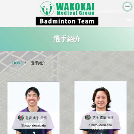
コ
ナ
ン
ビ
テ
ゲ
ン
ー
ツ
シ
へ
ョ
ス
ン
キ
に
選手紹介
ッ
移
プ
動
HOME
選手紹介
選手 森園 周冬
監督 山形 章悟
Shuto Morizono
Shogo Yamagata