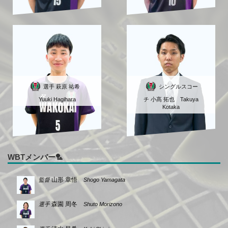
選手 萩原 祐希
シングルスコー
Yuuki Hagihara
チ 小髙 拓也 Takuya
Kotaka
WBTメンバー
山形 章悟
監督
Shogo Yamagata
森園 周冬
選手
Shuto Morizono