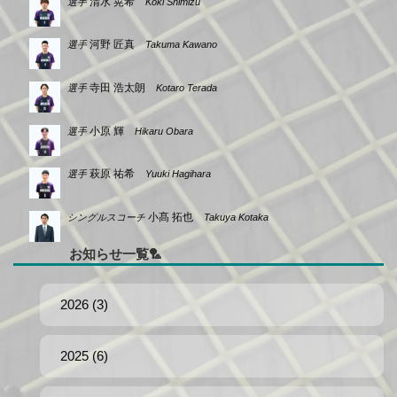
清水 晃希
選手
Koki Shimizu
河野 匠真
選手
Takuma Kawano
寺田 浩太朗
選手
Kotaro Terada
小原 輝
選手
Hikaru Obara
萩原 祐希
選手
Yuuki Hagihara
小髙 拓也
シングルスコーチ
Takuya Kotaka
お知らせ一覧
2026 (3)
2025 (6)