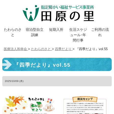
たわらのさ
宿泊型自立
短期入所
生活スケジ
ご利用の流
と
訓練
ュール･年
れ
間行事
医療法人和幸会
>
たわらのさと
>
四季だより
> 『四季だより』vol.55
『四季だより』vol.55
2025/10/09 (木)