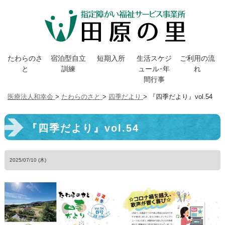
たわらのさ
宿泊型自立
短期入所
生活スケジ
ご利用の流
と
訓練
ュール･年
れ
間行事
医療法人和幸会
>
たわらのさと
>
四季だより
> 『四季だより』vol.54
『四季だより』vol.54
2025/07/10 (木)