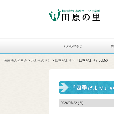
たわらのさと
宿
医療法人和幸会
>
たわらのさと
>
四季だより
> 『四季だより』vol.50
『四季だより』vo
2024/07/22 (月)